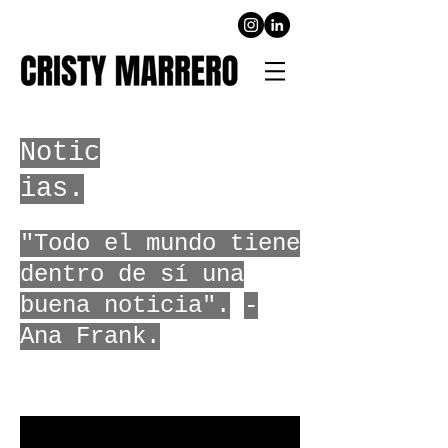
Notic
ias.
"Todo el mundo tiene
dentro de sí una
buena noticia".
-
Ana Frank.